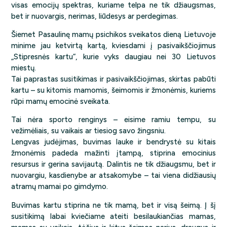
visas emocijų spektras, kuriame telpa ne tik džiaugsmas,
bet ir nuovargis, nerimas, liūdesys ar perdegimas.
Šiemet Pasaulinę mamų psichikos sveikatos dieną Lietuvoje
minime jau ketvirtą kartą, kviesdami į pasivaikščiojimus
„Stipresnės kartu“, kurie vyks daugiau nei 30 Lietuvos
miestų.
Tai paprastas susitikimas ir pasivaikščiojimas, skirtas pabūti
kartu – su kitomis mamomis, šeimomis ir žmonėmis, kuriems
rūpi mamų emocinė sveikata.
Tai nėra sporto renginys – eisime ramiu tempu, su
vežimėliais, su vaikais ar tiesiog savo žingsniu.
Lengvas judėjimas, buvimas lauke ir bendrystė su kitais
žmonėmis padeda mažinti įtampą, stiprina emocinius
resursus ir gerina savijautą. Dalintis ne tik džiaugsmu, bet ir
nuovargiu, kasdienybe ar atsakomybe – tai viena didžiausių
atramų mamai po gimdymo.
Buvimas kartu stiprina ne tik mamą, bet ir visą šeimą. Į šį
susitikimą labai kviečiame ateiti besilaukiančias mamas,