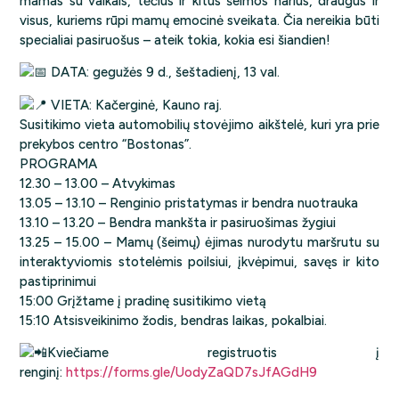
mamas su vaikais, tėčius ir kitus šeimos narius, draugus ir
visus, kuriems rūpi mamų emocinė sveikata. Čia nereikia būti
specialiai pasiruošus – ateik tokia, kokia esi šiandien!
DATA: gegužės 9 d., šeštadienį, 13 val.
VIETA: Kačerginė, Kauno raj.
Susitikimo vieta automobilių stovėjimo aikštelė, kuri yra prie
prekybos centro “Bostonas”.
PROGRAMA
12.30 – 13.00 – Atvykimas
13.05 – 13.10 – Renginio pristatymas ir bendra nuotrauka
13.10 – 13.20 – Bendra mankšta ir pasiruošimas žygiui
13.25 – 15.00 – Mamų (šeimų) ėjimas nurodytu maršrutu su
interaktyviomis stotelėmis poilsiui, įkvėpimui, savęs ir kito
pastiprinimui
15:00 Grįžtame į pradinę susitikimo vietą
15:10 Atsisveikinimo žodis, bendras laikas, pokalbiai.
Kviečiame registruotis į
renginį:
https://forms.gle/UodyZaQD7sJfAGdH9