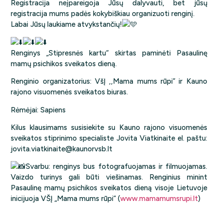
Registracija neįpareigoja Jūsų dalyvauti, bet jūsų
registracija mums padės kokybiškiau organizuoti renginį.
Labai Jūsų laukiame atvykstančių!
Renginys „Stipresnės kartu“ skirtas paminėti Pasaulinę
mamų psichikos sveikatos dieną.
Renginio organizatorius: VšĮ ,,Mama mums rūpi” ir Kauno
rajono visuomenės sveikatos biuras.
Rėmėjai: Sapiens
Kilus klausimams susisiekite su Kauno rajono visuomenės
sveikatos stiprinimo specialiste Jovita Viatkinaite el. paštu:
jovita.viatkinaite@kaunorvsb.lt
Svarbu: renginys bus fotografuojamas ir filmuojamas.
Vaizdo turinys gali būti viešinamas. Renginius minint
Pasaulinę mamų psichikos sveikatos dieną visoje Lietuvoje
inicijuoja VŠĮ „Mama mums rūpi“ (
www.mamamumsrupi.lt
)