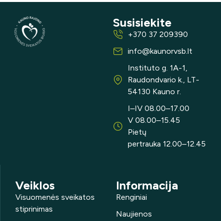
Susisiekite
+370 37 209390
info@kaunorvsb.lt
Instituto g. 1A-1,
Raudondvario k., LT-
54130 Kauno r.
I–IV 08.00–17.00
V 08.00–15.45
Pietų
pertrauka 12.00–12.45
Veiklos
Informacija
Visuomenės sveikatos
Renginiai
stiprinimas
Naujienos