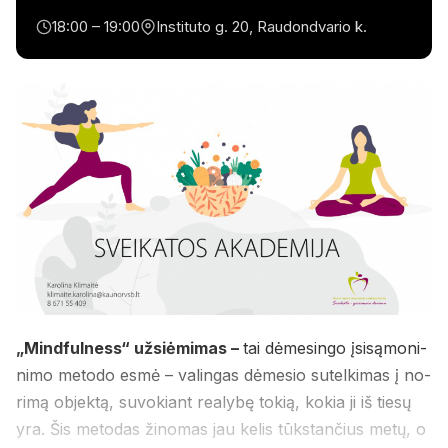
18:00 – 19:00
Instituto g. 20, Raudondvario k.
„Mindfulness“ užsiėmimas –
tai dė­me­sin­go įsi­są­mo­ni­
ni­mo me­to­do es­mė – va­lin­gas dė­me­sio su­tel­ki­mas į no­
ri­mą ob­jek­tą, su­vo­kiant rea­ly­bę to­kią, ko­kia ji iš tie­sų
yra. Šis me­to­das ži­no­mas jau ke­lis tūks­tan­čius metų, o