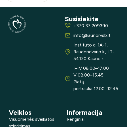
Susisiekite
+370 37 209390
info@kaunorvsb.lt
Instituto g. 1A-1,
Raudondvario k., LT-
54130 Kauno r.
I–IV 08.00–17.00
V 08.00–15.45
Pietų
pertrauka 12.00–12.45
Veiklos
Informacija
Visuomenės sveikatos
Renginiai
stiprinimas