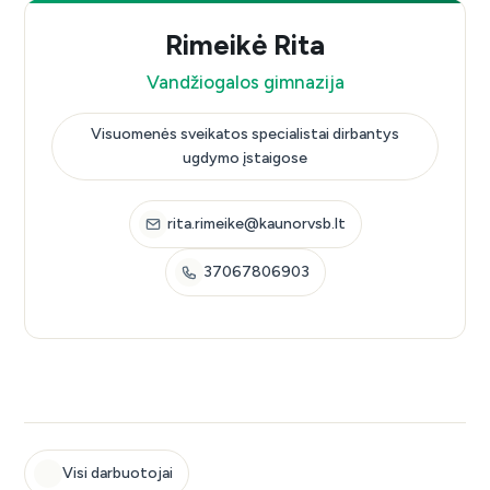
Rimeikė Rita
Vandžiogalos gimnazija
Visuomenės sveikatos specialistai dirbantys
ugdymo įstaigose
rita.rimeike@kaunorvsb.lt
37067806903
Visi darbuotojai